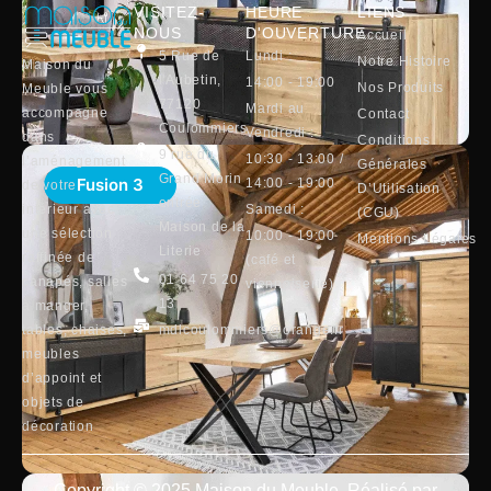
VISITEZ-
HEURE
LIENS
NOUS
D'OUVERTURE
Accueil
5 Rue de
Lundi :
Notre Histoire
Maison du
l'Aubetin,
14:00 - 19:00
Nos Produits
Meuble vous
77120
Mardi au
accompagne
Contact
Coulommiers
Vendredi :
dans
Conditions
9 rue du
10:30 - 13:00 /
l’aménagement
Générales
Grand Morin
Fusion 3
14:00 - 19:00
de votre
D’Utilisation
entrée
intérieur avec
Samedi :
(CGU)
Maison de la
une sélection
10:00 - 19:00
Mentions Légales
Literie
raffinée de
(café et
01 64 75 20
canapés, salles
viennoiserie)
13
à manger,
tables, chaises,
mdlcoulommiers@orange.fr
meubles
d’appoint et
objets de
décoration
Copyright © 2025 Maison du Meuble, Réalisé par