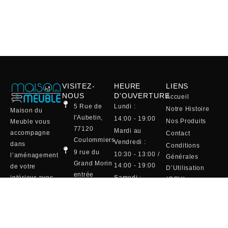
VISITEZ-
HEURE
LIENS
NOUS
D'OUVERTURE
Accueil
5 Rue de
Lundi :
Notre Histoire
Maison du
l'Aubetin,
14:00 - 19:00
Nos Produits
Meuble vous
77120
Mardi au
accompagne
Contact
Coulommiers
Vendredi :
dans
Conditions
9 rue du
10:30 - 13:00 /
l’aménagement
Générales
Grand Morin
14:00 - 19:00
de votre
D’Utilisation
entrée
intérieur avec
Samedi :
(CGU)
Maison de la
une sélection
10:00 - 19:00
Mentions Légales
Literie
raffinée de
(café et
01 64 75 20
canapés, salles
viennoiserie)
13
à manger,