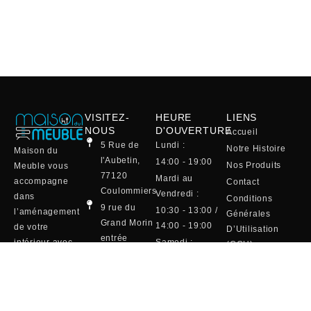
VISITEZ-
HEURE
LIENS
NOUS
D'OUVERTURE
Accueil
5 Rue de
Lundi :
Notre Histoire
Maison du
l'Aubetin,
14:00 - 19:00
Nos Produits
Meuble vous
77120
Mardi au
accompagne
Contact
Coulommiers
Vendredi :
dans
Conditions
9 rue du
10:30 - 13:00 /
l’aménagement
Générales
Grand Morin
14:00 - 19:00
de votre
D’Utilisation
entrée
intérieur avec
Samedi :
(CGU)
Maison de la
une sélection
10:00 - 19:00
Mentions Légales
Literie
raffinée de
(café et
01 64 75 20
canapés, salles
viennoiserie)
13
à manger,