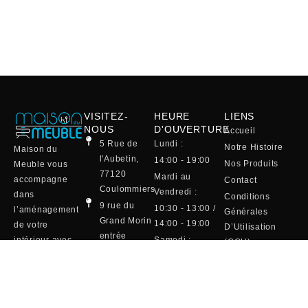
VISITEZ-
HEURE
LIENS
NOUS
D'OUVERTURE
Accueil
5 Rue de
Lundi :
Notre Histoire
Maison du
l'Aubetin,
14:00 - 19:00
Nos Produits
Meuble vous
77120
Mardi au
accompagne
Contact
Coulommiers
Vendredi :
dans
Conditions
9 rue du
10:30 - 13:00 /
l’aménagement
Générales
Grand Morin
14:00 - 19:00
de votre
D’Utilisation
entrée
intérieur avec
Samedi :
(CGU)
Maison de la
une sélection
10:00 - 19:00
Mentions Légales
Literie
raffinée de
(café et
01 64 75 20
canapés, salles
viennoiserie)
13
à manger,