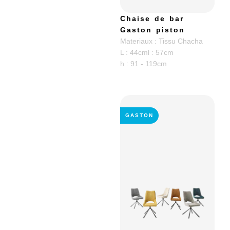
Chaise de bar
Gaston piston
Materiaux : Tissu Chacha
L : 44cm
l : 57cm
h : 91 - 119cm
GASTON