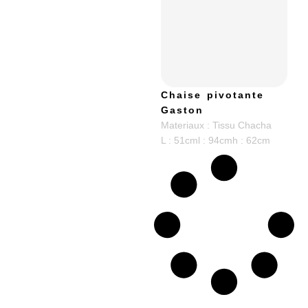
Chaise pivotante
Gaston
Materiaux : Tissu Chacha
L : 51cm
l : 94cm
h : 62cm