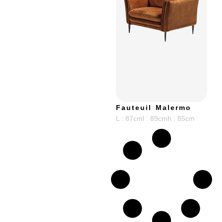
Fauteuil Malermo
L : 87cm
l : 89cm
h : 85cm