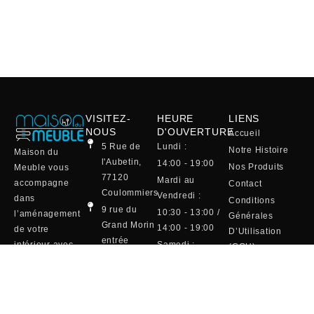
VISITEZ-
HEURE
LIENS
NOUS
D'OUVERTURE
Accueil
5 Rue de
Lundi :
Notre Histoire
Maison du
l'Aubetin,
14:00 - 19:00
Nos Produits
Meuble vous
77120
Mardi au
accompagne
Contact
Coulommiers
Vendredi :
dans
Conditions
9 rue du
10:30 - 13:00 /
l’aménagement
Générales
Grand Morin
14:00 - 19:00
de votre
D’Utilisation
entrée
intérieur avec
Samedi :
(CGU)
Maison de la
une sélection
10:00 - 19:00
Mentions Légales
Literie
raffinée de
(café et
01 64 75 20
canapés, salles
viennoiserie)
13
à manger,