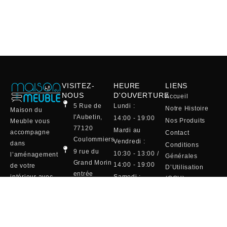
VISITEZ-
HEURE
LIENS
NOUS
D'OUVERTURE
Accueil
5 Rue de
Lundi :
Notre Histoire
Maison du
l'Aubetin,
14:00 - 19:00
Nos Produits
Meuble vous
77120
Mardi au
accompagne
Contact
Coulommiers
Vendredi :
dans
Conditions
9 rue du
10:30 - 13:00 /
l’aménagement
Générales
Grand Morin
14:00 - 19:00
de votre
D’Utilisation
entrée
intérieur avec
Samedi :
(CGU)
Maison de la
une sélection
10:00 - 19:00
Mentions Légales
Literie
raffinée de
(café et
01 64 75 20
canapés, salles
viennoiserie)
13
à manger,