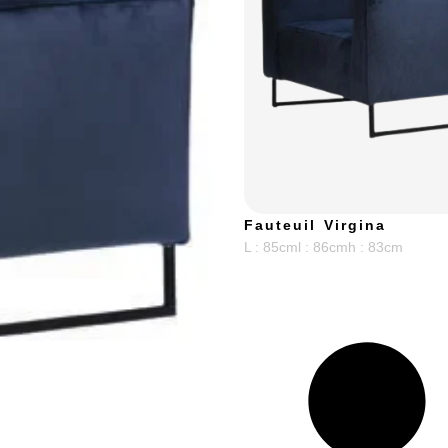
Fauteuil Virgina
L : 85cm
l : 86cm
h : 83cm